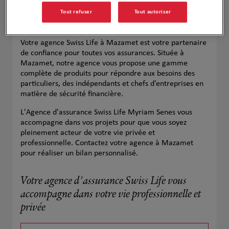
Tout refuser
Tout autoriser
Votre agence Swiss Life à Mazamet est votre partenaire
de confiance pour toutes vos assurances. Située à
Mazamet, notre agence vous propose une gamme
complète de produits pour répondre aux besoins des
particuliers, des indépendants et chefs d’entreprises en
matière de sécurité financière.
L'Agence d'assurance Swiss Life Myriam Senes vous
accompagne dans vos projets pour que vous soyez
pleinement acteur de votre vie privée et
professionnelle. Contactez votre agence à Mazamet
pour réaliser un bilan personnalisé.
Votre agence d'assurance Swiss Life vous
accompagne dans votre vie professionnelle et
privée