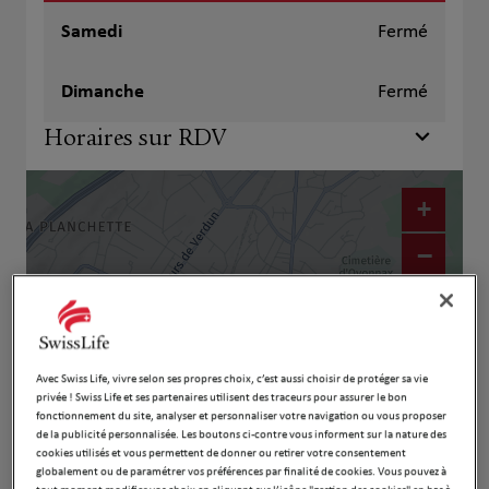
Samedi
Fermé
Dimanche
Fermé
Horaires sur RDV
+
−
Avec Swiss Life, vivre selon ses propres choix, c’est aussi choisir de protéger sa vie
privée ! Swiss Life et ses partenaires utilisent des traceurs pour assurer le bon
fonctionnement du site, analyser et personnaliser votre navigation ou vous proposer
de la publicité personnalisée. Les boutons ci-contre vous informent sur la nature des
cookies utilisés et vous permettent de donner ou retirer votre consentement
globalement ou de paramétrer vos préférences par finalité de cookies. Vous pouvez à
Naviguer
Itinéraire