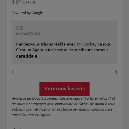
/5
4,9
Note de 4.9 sur 5
(18 avis)
Powered by Google
5
/5
5
/
Note de 5 sur 5
Le 23/06/2026
Le 
Rendez-vous très agréable avec Mr Sochay ce jour.
Des
C'est un Agent qui dispense les meilleurs conseils
hum
au plus près de la situation de son client. Tout est
caredda a.
Emi
compréhensible car il n'utilise pas le jargon
d'assureur et se met à la portée de chacun. Agence
très accueillante, les collaboratrices sont
compétentes sur tous les sujets et très
sympathiques. Je conseille cette agence à tous ceux
Voir tous les avis
qui recherchent une assurance quelle que soit la
nature de la garantie. Angèle Caredda
Avis issus de Google Business. Ces avis figurent à titre indicatif et
ne sauraient engager la responsabilité de Swiss Life quant à leur
authenticité, vérification et existence de relation commerciale
entre l'auteur et l'agent.