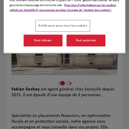
tout moment modifier vos choix en cliquant sur l’icône "gestion des cookies" en bas à
gauche de chaque page de notre site web.
Pour plus d'informations sur les cookies
Leaflet
| Map ©2026
HERE
utilisés sur Swisslife.fr, vous pouvez accéder à la page de "gestion des cookies".
Préférence pour tous les cookies
Tout refuser
Tout autoriser
Fabien Sochay
est agent général chez SwissLife depuis
2015. Il est épaulé d’une équipe de 4 personnes.
Spécialiste en placements financiers, en optimisation
fiscale et en protection sociale, notre agence vous
accompagne et vous conseille dans vos projets. Elle