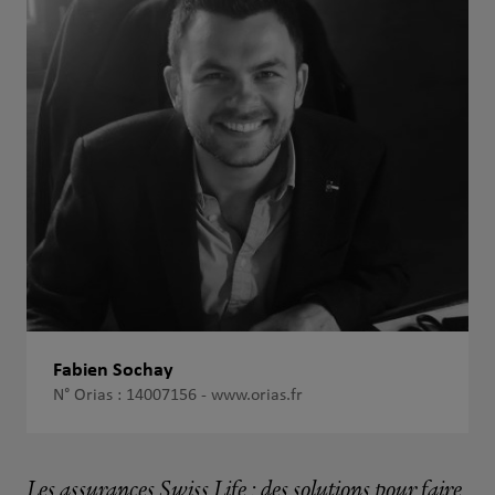
Fabien Sochay
N° Orias : 14007156 -
www.orias.fr
Les assurances Swiss Life : des solutions pour faire