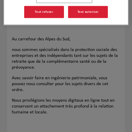
Tout refuser
Tout autoriser
Au carrefour des Alpes du Sud,
nous sommes spécialisés dans la protection sociale des
entreprises et des indépendants tant sur les sujets de la
retraite que de la complémentaire santé ou de la
prévoyance.
Avec savoir faire en ingénierie patrimoniale, vous
pouvez nous consulter pour les sujets divers de cet
ordre.
Nous privilégions les moyens digitaux en ligne tout en
conservant un attachement très profond à la relation
humaine et locale.