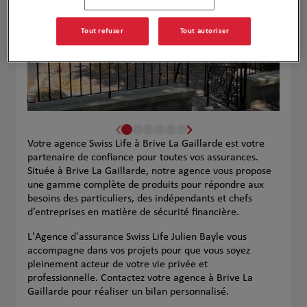
Tout refuser
Tout autoriser
Votre agence Swiss Life à Brive La Gaillarde est votre
partenaire de confiance pour toutes vos assurances.
Située à Brive La Gaillarde, notre agence vous propose
une gamme complète de produits pour répondre aux
besoins des particuliers, des indépendants et chefs
d’entreprises en matière de sécurité financière.
L'Agence d'assurance Swiss Life Julien Bayle vous
accompagne dans vos projets pour que vous soyez
pleinement acteur de votre vie privée et
professionnelle. Contactez votre agence à Brive La
Gaillarde pour réaliser un bilan personnalisé.