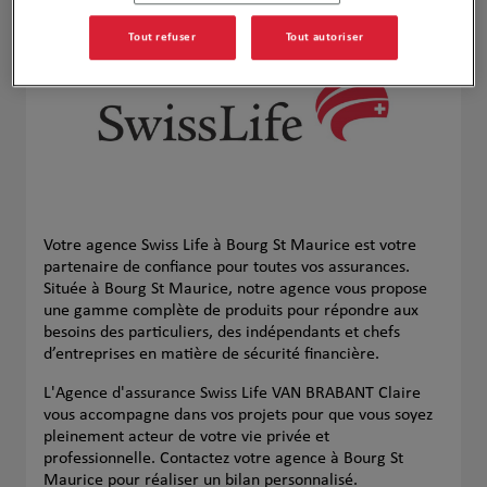
Tout refuser
Tout autoriser
Votre agence Swiss Life à Bourg St Maurice est votre
partenaire de confiance pour toutes vos assurances.
Située à Bourg St Maurice, notre agence vous propose
une gamme complète de produits pour répondre aux
besoins des particuliers, des indépendants et chefs
d’entreprises en matière de sécurité financière.
L'Agence d'assurance Swiss Life VAN BRABANT Claire
vous accompagne dans vos projets pour que vous soyez
pleinement acteur de votre vie privée et
professionnelle. Contactez votre agence à Bourg St
Maurice pour réaliser un bilan personnalisé.