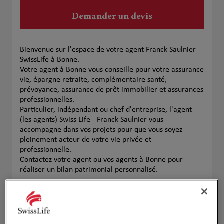
Demander un devis
Bienvenue sur l'espace de votre agent Franck Saulnier
SwissLife à Bonne.
Votre agent à Bonne vous conseille pour votre assurance
vie, épargne retraite, complémentaire santé,
prévoyance, assurance de prêt immobilier et assurances
professionnelles.
Particulier, indépendant ou chef d'entreprise, l'agent
(les agents) Swiss Life - Franck Saulnier vous
accompagne dans vos projets pour que vous soyez
pleinement acteur de votre vie privée et
professionnelle.
Contactez votre agent ou vos agents à Bonne pour
réaliser un bilan patrimonial personnalisé.
Notre équipe