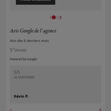
Avis Google de l'agence
Avis des 6 derniers mois
/5
5
Note de 5 sur 5
(24 avis)
Powered by Google
5
/5
5
/
Note de 5 sur 5
Le 15/07/2026
Le 
M. 
con
Kévin P.
acc
Jus
com
pou