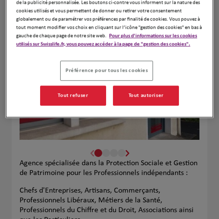
de la publicité personnalisée. Les boutons ci-contre vous informent sur la nature des
Naviguer
Itinéraire
cookies utilisés et vous permettent de donner ou retirer votre consentement
globalement ou de paramétrer vos préférences par finalité de cookies. Vous pouvez à
Leaflet
| Map ©2026
HERE
tout moment modifier vos choix en cliquant sur l’icône "gestion des cookies" en bas à
gauche de chaque page de notre site web.
Pour plus d'informations sur les cookies
utilisés sur Swisslife.fr, vous pouvez accéder à la page de "gestion des cookies".
Préférence pour tous les cookies
Tout refuser
Tout autoriser
Agence spécialisée dans la Protection Sociale et Gestion
de Patrimoine pour les Professionnels indépendants :
Chefs d'Entreprises, Artisans, Commerçants,
Professionnels Libéraux, Métiers de la Santé,
Professionnels du Chiffre et du Droit, Associations ainsi