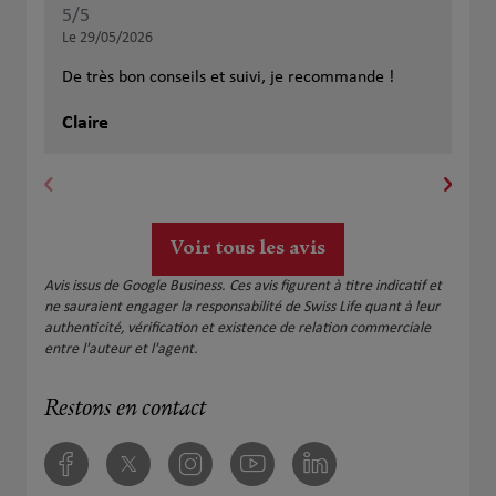
5
/5
5
/
Note de 5 sur 5
Le 29/05/2026
Le 
De très bon conseils et suivi, je recommande !
Tou
pro
Claire
Car
Voir tous les avis
Avis issus de Google Business. Ces avis figurent à titre indicatif et
ne sauraient engager la responsabilité de Swiss Life quant à leur
authenticité, vérification et existence de relation commerciale
entre l'auteur et l'agent.
Restons en contact
Facebook
Twitter
Instagram
Youtube
Linkedin