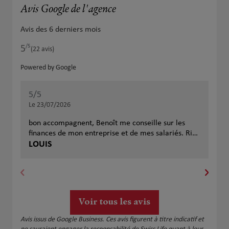
Avis Google de l'agence
Avis des 6 derniers mois
/5
5
Note de 5 sur 5
(22 avis)
Powered by Google
5
/5
5
/
Note de 5 sur 5
Le 23/07/2026
Le 
bon accompagnent, Benoît me conseille sur les
finances de mon entreprise et de mes salariés. Rien
à redire, je recommande
LOUIS
Ale
Voir tous les avis
Avis issus de Google Business. Ces avis figurent à titre indicatif et