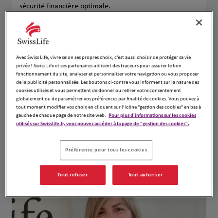
sécurité financière optimale.
Que ce soit pour des conseils en épargne, la mise en
place de protections sociales ou la gestion de
patrimoine, je suis à votre écoute pour vous
accompagner dans toutes les étapes de votre vie et
celle de votre entreprise.
Avec Swiss Life, vivre selon ses propres choix, c’est aussi choisir de protéger sa vie
privée ! Swiss Life et ses partenaires utilisent des traceurs pour assurer le bon
📞
Contactez-moi
:
fonctionnement du site, analyser et personnaliser votre navigation ou vous proposer
de la publicité personnalisée. Les boutons ci-contre vous informent sur la nature des
cookies utilisés et vous permettent de donner ou retirer votre consentement
globalement ou de paramétrer vos préférences par finalité de cookies. Vous pouvez à
Téléphone:
0665935223
tout moment modifier vos choix en cliquant sur l’icône "gestion des cookies" en bas à
Email:
cathy.jacquet@agence-swisslife.fr
gauche de chaque page de notre site web.
Pour plus d'informations sur les cookies
utilisés sur Swisslife.fr, vous pouvez accéder à la page de "gestion des cookies".
Notre équipe
Préférence pour tous les cookies
Tout refuser
Tout autoriser