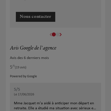
Nous contacter
Avis Google de l'agence
Avis des 6 derniers mois
/5
5
Note de 5 sur 5
(19 avis)
Powered by Google
5
/5
5
/
Note de 5 sur 5
Le 17/06/2026
Le 
Mme Jacquet m'a aidé à anticiper mon départ en
Cat
retraite. Elle a étudié ma situation avec sérieux et
La 