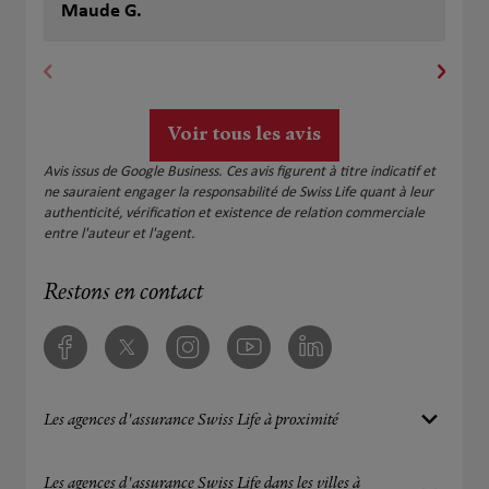
écoute. Merci à elle pour ses précieux conseils.
Maude G.
sim
An
l’e
tou
ce 
personnell
rec
Voir tous les avis
Avis issus de Google Business. Ces avis figurent à titre indicatif et
ne sauraient engager la responsabilité de Swiss Life quant à leur
authenticité, vérification et existence de relation commerciale
entre l'auteur et l'agent.
Restons en contact
Facebook
Twitter
Instagram
Youtube
Linkedin
Les agences d'assurance Swiss Life à proximité
Les agences d'assurance Swiss Life dans les villes à