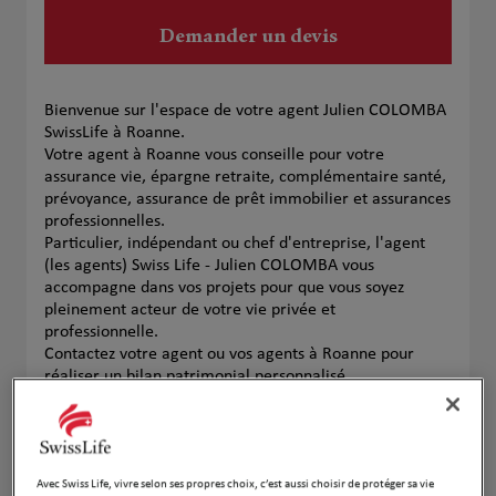
Demander un devis
Bienvenue sur l'espace de votre agent Julien COLOMBA
SwissLife à Roanne.
Votre agent à Roanne vous conseille pour votre
assurance vie, épargne retraite, complémentaire santé,
prévoyance, assurance de prêt immobilier et assurances
professionnelles.
Particulier, indépendant ou chef d'entreprise, l'agent
(les agents) Swiss Life - Julien COLOMBA vous
accompagne dans vos projets pour que vous soyez
pleinement acteur de votre vie privée et
professionnelle.
Contactez votre agent ou vos agents à Roanne pour
réaliser un bilan patrimonial personnalisé.
Notre équipe
Avec Swiss Life, vivre selon ses propres choix, c’est aussi choisir de protéger sa vie