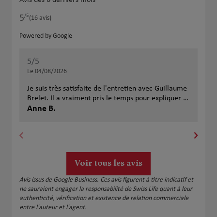
/5
5
Note de 5 sur 5
(16 avis)
Powered by Google
5
/5
5
/
Note de 5 sur 5
Le 04/08/2026
Le 
Je suis très satisfaite de l'entretien avec Guillaume
Mer
Brelet. Il a vraiment pris le temps pour expliquer et
expl
ensuite proposer les offres plus adaptées. Je
Anne B.
ada
cla
recommande vivement !
rec
Voir tous les avis
Avis issus de Google Business. Ces avis figurent à titre indicatif et
ne sauraient engager la responsabilité de Swiss Life quant à leur
authenticité, vérification et existence de relation commerciale
entre l'auteur et l'agent.