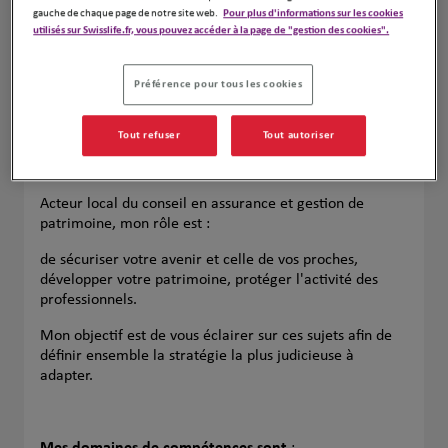
gauche de chaque page de notre site web.
Pour plus d'informations sur les cookies
utilisés sur Swisslife.fr, vous pouvez accéder à la page de "gestion des cookies".
Préférence pour tous les cookies
Tout refuser
Tout autoriser
Acteur local du conseil en assurance et gestion de
patrimoine, mon rôle est :
de sécuriser votre avenir et celle de vos proches,
développer votre patrimoine, protéger l'activité des
professionnels.
Mon objectif est de vous éclairer sur ces sujets afin de
définir ensemble la stratégie la plus judicieuse à
adapter.
Mes domaines de compétences sont
: