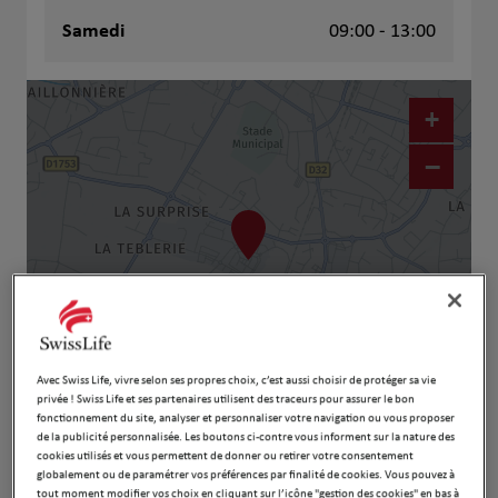
Samedi
09:00 - 13:00
+
−
Avec Swiss Life, vivre selon ses propres choix, c’est aussi choisir de protéger sa vie
Naviguer
Itinéraire
privée ! Swiss Life et ses partenaires utilisent des traceurs pour assurer le bon
fonctionnement du site, analyser et personnaliser votre navigation ou vous proposer
Leaflet
| Map ©2026
HERE
de la publicité personnalisée. Les boutons ci-contre vous informent sur la nature des
cookies utilisés et vous permettent de donner ou retirer votre consentement
globalement ou de paramétrer vos préférences par finalité de cookies. Vous pouvez à
tout moment modifier vos choix en cliquant sur l’icône "gestion des cookies" en bas à