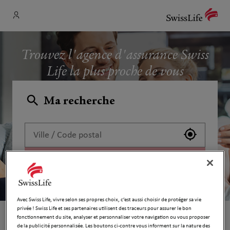
Trouvez l'agence d'assurance Swiss
Life la plus proche de vous
Ma recherche
Utiliser 
Recherche
Avec Swiss Life, vivre selon ses propres choix, c’est aussi choisir de protéger sa vie
privée ! Swiss Life et ses partenaires utilisent des traceurs pour assurer le bon
fonctionnement du site, analyser et personnaliser votre navigation ou vous proposer
Un assureur de référence
de la publicité personnalisée. Les boutons ci-contre vous informent sur la nature des