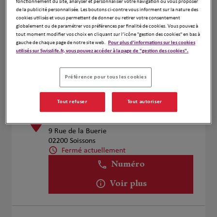
fonctionnement du site, analyser et personnaliser votre navigation ou vous proposer
POTENTIER Michael
de la publicité personnalisée. Les boutons ci-contre vous informent sur la nature des
1
cookies utilisés et vous permettent de donner ou retirer votre consentement
61 Boulevard de Lyon
globalement ou de paramétrer vos préférences par finalité de cookies. Vous pouvez à
02000 Laon
tout moment modifier vos choix en cliquant sur l’icône "gestion des cookies" en bas à
Fermé actuellement
gauche de chaque page de notre site web.
Pour plus d'informations sur les cookies
utilisés sur Swisslife.fr, vous pouvez accéder à la page de "gestion des cookies".
Numéro
Voir plus
Préférence pour tous les cookies
Tout refuser
Tout autoriser
Sabine Hinz
2
9 Rue de la Buerie
02200 Soissons
Fermé actuellement
Numéro
Voir plus