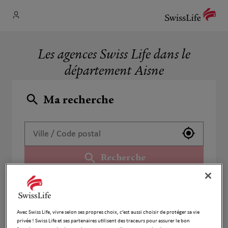
Les agences Swiss Life dans le
département Aisne
Ma recherche
Utiliser 
Recherche
Liste
Carte
Avec Swiss Life, vivre selon ses propres choix, c’est aussi choisir de protéger sa vie
privée ! Swiss Life et ses partenaires utilisent des traceurs pour assurer le bon