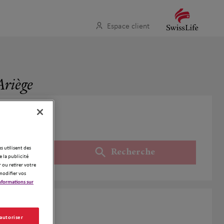
Espace client
Ariège
es utilisent des
Recherche
Utiliser ma position
 la publicité
 ou retirer votre
modifier vos
nformations sur
iège
 autoriser