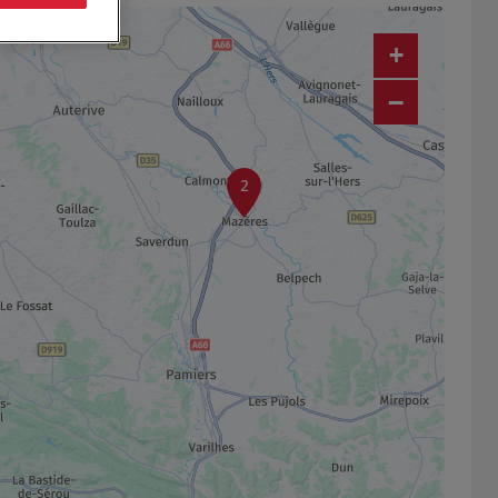
+
−
2