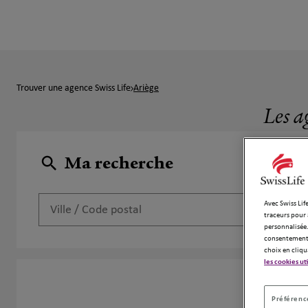
Trouver une agence Swiss Life
Ariège
Les a
Ma recherche
Avec Swiss Life
traceurs pour 
personnalisée.
consentement 
choix en cliqu
les cookies ut
2 a
Préférence