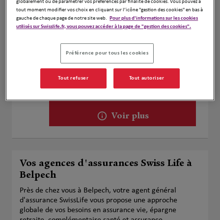
globalement ou de paramétrer vos préférences par finalité de cookies. Vous pouvez à
Voir plus
tout moment modifier vos choix en cliquant sur l’icône "gestion des cookies" en bas à
gauche de chaque page de notre site web.
Pour plus d'informations sur les cookies
utilisés sur Swisslife.fr, vous pouvez accéder à la page de "gestion des cookies".
SAUX G. MORA A. & RANCOULE B.
2
Préférence pour tous les cookies
1 Rue Gaston de Foix
8.8 km
09270 Mazères
Tout refuser
Tout autoriser
Fermé actuellement
Numéro
Voir plus
Vos agences d'assurances Swiss Life à
Belpech
Près de chez vous à Belpech, votre agent général
d'assurance SwissLife vous propose une approche
globale de vos besoins en assurance vie, épargne