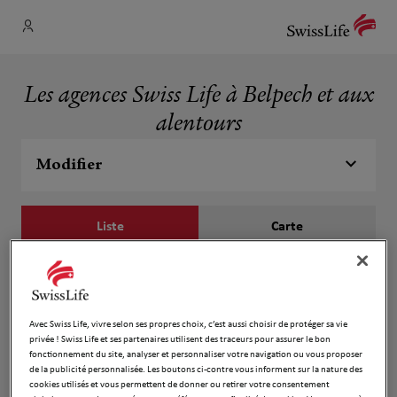
Les agences Swiss Life à Belpech et aux
alentours
Modifier
Liste
Carte
SAUX G. MORA A. & RANCOULE B.
1
2 bis Place de l'Oratoire
Avec Swiss Life, vivre selon ses propres choix, c’est aussi choisir de protéger sa vie
1.09 km
11420 Belpech
privée ! Swiss Life et ses partenaires utilisent des traceurs pour assurer le bon
Fermé actuellement
fonctionnement du site, analyser et personnaliser votre navigation ou vous proposer
de la publicité personnalisée. Les boutons ci-contre vous informent sur la nature des
Numéro
cookies utilisés et vous permettent de donner ou retirer votre consentement