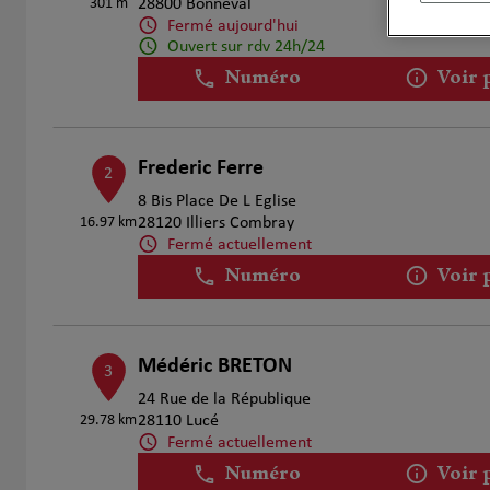
301 m
28800 Bonneval
Fermé aujourd'hui
Ouvert sur rdv 24h/24
Numéro
Voir 
Frederic Ferre
2
8 Bis Place De L Eglise
16.97 km
28120 Illiers Combray
Fermé actuellement
Numéro
Voir 
Médéric BRETON
3
24 Rue de la République
29.78 km
28110 Lucé
Fermé actuellement
Numéro
Voir 