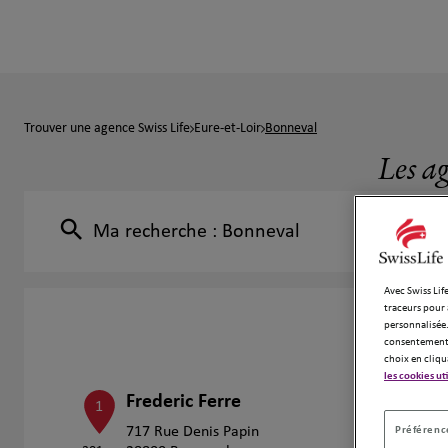
Trouver une agence Swiss Life
Eure-et-Loir
Bonneval
Les a
Ma recherche :
Bonneval
Avec Swiss Life
traceurs pour 
personnalisée.
consentement 
choix en cliqu
les cookies ut
Frederic Ferre
1
Préférence
717 Rue Denis Papin