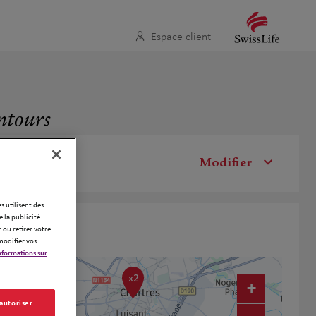
Espace client
ntours
Modifier
es utilisent des
 la publicité
 ou retirer votre
modifier vos
nformations sur
x2
+
 autoriser