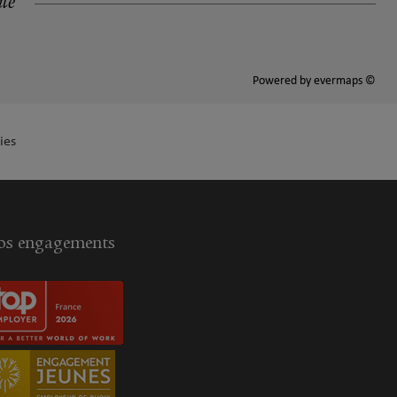
ité
Powered by
evermaps ©
ies
s engagements