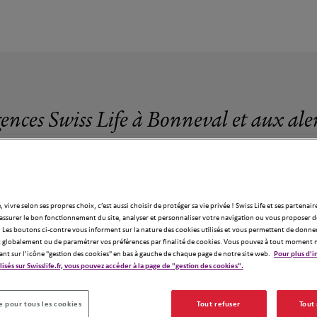
gences Swiss Life à Bonneval et aux ale
, vivre selon ses propres choix, c’est aussi choisir de protéger sa vie privée ! Swiss Life et ses partenair
assurer le bon fonctionnement du site, analyser et personnaliser votre navigation ou vous proposer de
4 agences Swiss Life à Bonneval
 Les boutons ci-contre vous informent sur la nature des cookies utilisés et vous permettent de donner
globalement ou de paramétrer vos préférences par finalité de cookies. Vous pouvez à tout moment 
ant sur l’icône "gestion des cookies" en bas à gauche de chaque page de notre site web.
Pour plus d'i
ilisés sur Swisslife.fr, vous pouvez accéder à la page de "gestion des cookies".
 pour tous les cookies
Tout refuser
Tout