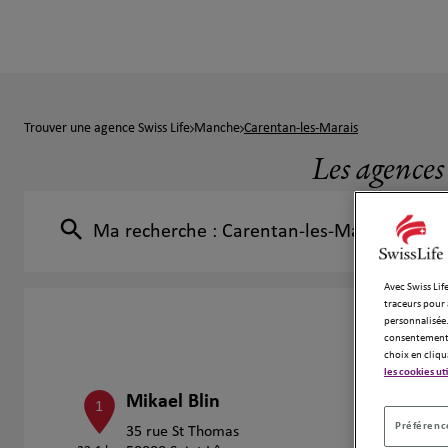
Trouver une agence Swiss Life
Manche
Carentan-les-Marais
Les agences
Ma recherche :
Carentan-les-Marais
Avec Swiss Life
traceurs pour 
personnalisée.
consentement 
choix en cliqu
les cookies ut
Mikael Blin
1
Préférence
35 rue St Thomas