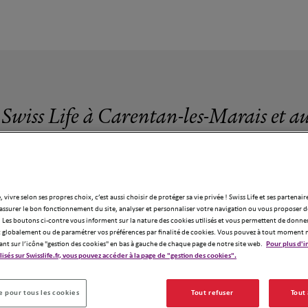
 Swiss Life à Carentan-les-Marais et a
, vivre selon ses propres choix, c’est aussi choisir de protéger sa vie privée ! Swiss Life et ses partenair
assurer le bon fonctionnement du site, analyser et personnaliser votre navigation ou vous proposer de
1 agence Swiss Life à Carentan-les-Marai
 Les boutons ci-contre vous informent sur la nature des cookies utilisés et vous permettent de donner
globalement ou de paramétrer vos préférences par finalité de cookies. Vous pouvez à tout moment 
ant sur l’icône "gestion des cookies" en bas à gauche de chaque page de notre site web.
Pour plus d'i
ilisés sur Swisslife.fr, vous pouvez accéder à la page de "gestion des cookies".
 pour tous les cookies
Tout refuser
Tout