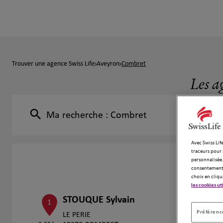
Trouver une agence Swiss Life
Aveyron
Combret
Les a
Ma recherche :
Combret
Avec Swiss Life
traceurs pour 
personnalisée.
consentement 
choix en cliqu
les cookies ut
STOUQUE Sylvain
1
Préférence
LE PERIE