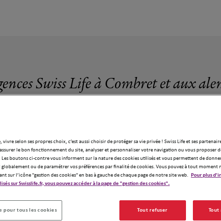
gences Swiss Life à Combret et aux ale
, vivre selon ses propres choix, c’est aussi choisir de protéger sa vie privée ! Swiss Life et ses partenair
assurer le bon fonctionnement du site, analyser et personnaliser votre navigation ou vous proposer de
1 agence Swiss Life à Combret
 Les boutons ci-contre vous informent sur la nature des cookies utilisés et vous permettent de donner
globalement ou de paramétrer vos préférences par finalité de cookies. Vous pouvez à tout moment 
ant sur l’icône "gestion des cookies" en bas à gauche de chaque page de notre site web.
Pour plus d'i
ilisés sur Swisslife.fr, vous pouvez accéder à la page de "gestion des cookies".
 pour tous les cookies
Tout refuser
Tout