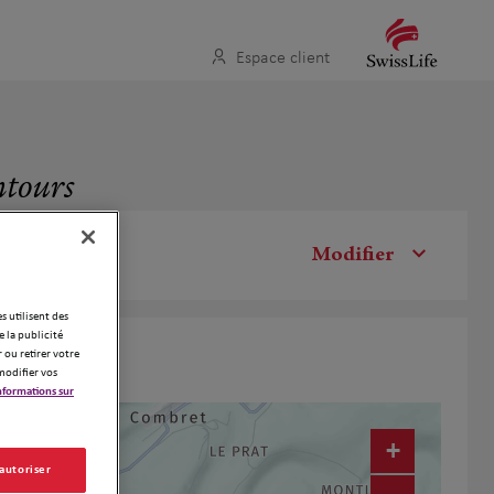
Espace client
ntours
Modifier
es utilisent des
 la publicité
 ou retirer votre
modifier vos
nformations sur
+
 autoriser