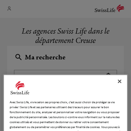
Les agences Swiss Life dans le
département Creuse
Ma recherche
Utiliser 
Recherche
Avec Swiss Life, vivre selon ses propres choix, c’est aussi choisir de protéger sa vie
privée ! Swiss Life et ses partenaires utilisent des traceurs pour assurer le bon
fonctionnement du site, analyser et personnaliser votre navigation ou vous proposer
Liste
Carte
de la publicité personnalisée. Les boutons ci-contre vous informent sur la nature des
cookies utilisés et vous permettent de donner ou retirer votre consentement
globalement ou de paramétrer vos préférences par finalité de cookies. Vous pouvez à