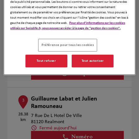
de la publicité personnalisée. Les boutons ci-contre vous informent sur la nature des
Voir plus
cookies utilisés et vous permettent de donner ou retirer votre consentement
globalement ou de paramétrer vos préférences par finalité de cookies. Vous pouvez à
tout moment modifier vos choix en cliquant sur l’icône "gestion des cookies" en bas à
gauche de chaque page de notre site web.
Pour plus d'informations sur les cookies
utilisés sur Swisslife.fr, vous pouvez accéder à la page de "gestion des cookies".
Harmonie DESCAMPS
2
4 Rue Croix Verte
Préférence pour tous les cookies
21.18
81000 Albi
km
Fermé aujourd'hui
Numéro
Tout refuser
Tout autoriser
Voir plus
Guillaume Labat et Julien
3
Ramouneau
28.38
7 Rue De L Hotel De Ville
km
81120 Realmont
Fermé aujourd'hui
Numéro