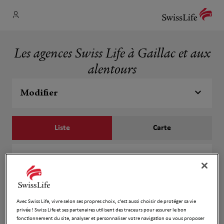
Les agences Swiss Life à Gaillac et aux
alentours
Modifier
Liste
Carte
Dominique DAFFAN
1
9 Rue Antarès
18.74
81300 Graulhet
km
Fermé aujourd'hui
Avec Swiss Life, vivre selon ses propres choix, c’est aussi choisir de protéger sa vie
privée ! Swiss Life et ses partenaires utilisent des traceurs pour assurer le bon
Numéro
fonctionnement du site, analyser et personnaliser votre navigation ou vous proposer