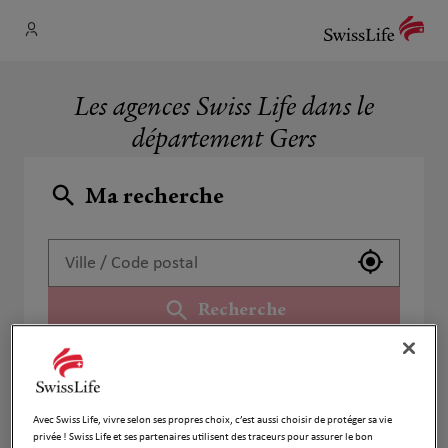
Les agences Swiss Life dans le
département Gers
Ma recherche
Utiliser 
Recherche
Liste
Carte
Avec Swiss Life, vivre selon ses propres choix, c’est aussi choisir de protéger sa vie
privée ! Swiss Life et ses partenaires utilisent des traceurs pour assurer le bon