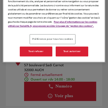
fonctionnement du site, analyser et personnaliser votre navigation ou vous proposer
ARRIBEHAUTE William
de la publicité personnalisée. Les boutons ci-contre vous informent sur la nature des
1
cookies utilisés et vous permettent de donner ou retirer votre consentement
353 ROUTE PRINCIPALE
globalement ou de paramétrer vos préférences par finalité de cookies. Vous pouvez à
32430 THOUX
tout moment modifier vos choix en cliquant sur l’icône "gestion des cookies" en bas à
Fermé actuellement
gauche de chaque page de notre site web.
Pour plus d'informations sur les cookies
utilisés sur Swisslife.fr, vous pouvez accéder à la page de "gestion des cookies".
Numéro
Voir plus
Préférence pour tous les cookies
Tout refuser
Tout autoriser
Bruno DEGL'INNOCENTI
2
57 boulevard Sadi Carnot
32000 AUCH
Fermé actuellement
Ouvert sur rdv 14:00 - 18:00
Numéro
Voir plus