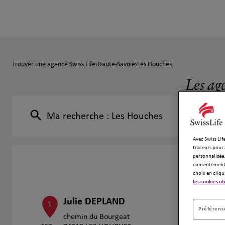
Trouver une agence Swiss Life
Haute-Savoie
Les Houches
Les ag
Ma recherche :
Les Houches
Avec Swiss Life
traceurs pour 
personnalisée.
consentement 
choix en cliqu
les cookies ut
Julie DEPLAND
1
Préférence
chemin du Bourgeat