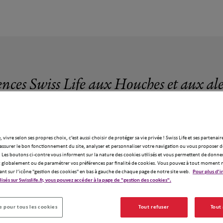
ences Swiss Life aux Houches et aux al
, vivre selon ses propres choix, c’est aussi choisir de protéger sa vie privée ! Swiss Life et ses partenair
assurer le bon fonctionnement du site, analyser et personnaliser votre navigation ou vous proposer de
 Les boutons ci-contre vous informent sur la nature des cookies utilisés et vous permettent de donner
3 agences Swiss Life aux Houches
globalement ou de paramétrer vos préférences par finalité de cookies. Vous pouvez à tout moment 
ant sur l’icône "gestion des cookies" en bas à gauche de chaque page de notre site web.
Pour plus d'i
ilisés sur Swisslife.fr, vous pouvez accéder à la page de "gestion des cookies".
 pour tous les cookies
Tout refuser
Tout