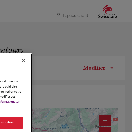
Espace client
entours
Modifier
es utilisent des
 la publicité
 ou retirer votre
modifier vos
nformations sur
+
 autoriser