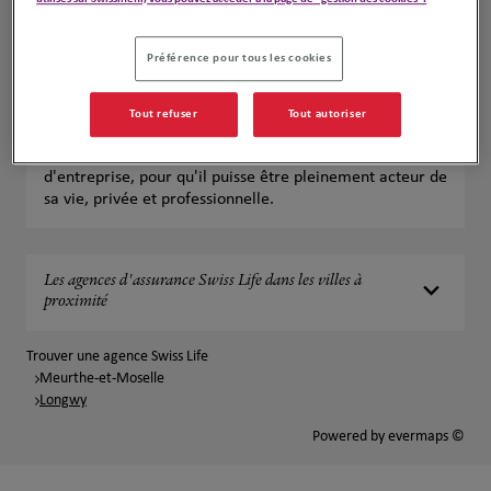
Près de chez vous à Longwy, votre agent général
d'assurance SwissLife vous propose une approche
Préférence pour tous les cookies
globale de vos besoins en assurance vie, épargne
retraite, complémentaire santé et assurance
prévoyance, assurances professionnelles...
Tout refuser
Tout autoriser
Par notre conseil personnalisé, nous accompagnons
chaque client, qu'il soit particulier, indépendant ou chef
d'entreprise, pour qu'il puisse être pleinement acteur de
sa vie, privée et professionnelle.
Les agences d'assurance Swiss Life dans les villes à
proximité
Trouver une agence Swiss Life
Meurthe-et-Moselle
Longwy
Powered by
evermaps ©