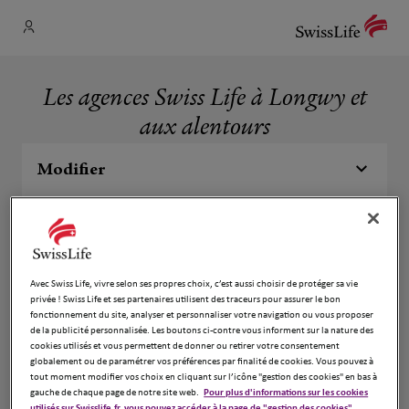
Les agences Swiss Life à Longwy et
aux alentours
Modifier
Liste
Carte
Avec Swiss Life, vivre selon ses propres choix, c’est aussi choisir de protéger sa vie
Il n'y a aucune agence Swiss Life dans votre zone de
privée ! Swiss Life et ses partenaires utilisent des traceurs pour assurer le bon
recherche.
fonctionnement du site, analyser et personnaliser votre navigation ou vous proposer
de la publicité personnalisée. Les boutons ci-contre vous informent sur la nature des
cookies utilisés et vous permettent de donner ou retirer votre consentement
globalement ou de paramétrer vos préférences par finalité de cookies. Vous pouvez à
Vos agences d'assurances Swiss Life à
tout moment modifier vos choix en cliquant sur l’icône "gestion des cookies" en bas à
gauche de chaque page de notre site web.
Pour plus d'informations sur les cookies
Longwy
utilisés sur Swisslife.fr, vous pouvez accéder à la page de "gestion des cookies".