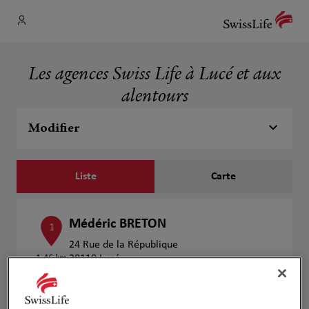
Les agences Swiss Life à Lucé et aux
alentours
Modifier
Liste
Carte
Médéric BRETON
1
24 Rue de la République
1.46 km
28110 Lucé
Fermé actuellement
Numéro