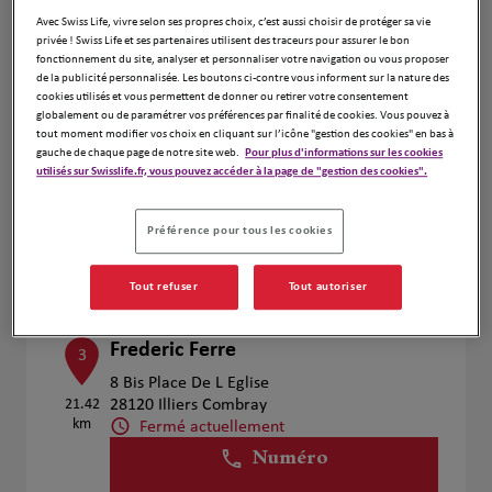
Voir plus
Avec Swiss Life, vivre selon ses propres choix, c’est aussi choisir de protéger sa vie
privée ! Swiss Life et ses partenaires utilisent des traceurs pour assurer le bon
fonctionnement du site, analyser et personnaliser votre navigation ou vous proposer
de la publicité personnalisée. Les boutons ci-contre vous informent sur la nature des
cookies utilisés et vous permettent de donner ou retirer votre consentement
Marwin Fedon
2
globalement ou de paramétrer vos préférences par finalité de cookies. Vous pouvez à
tout moment modifier vos choix en cliquant sur l’icône "gestion des cookies" en bas à
60 Rue Chanzy
gauche de chaque page de notre site web.
Pour plus d'informations sur les cookies
2.46 km
28000 Chartres
utilisés sur Swisslife.fr, vous pouvez accéder à la page de "gestion des cookies".
Fermé actuellement
Numéro
Préférence pour tous les cookies
Voir plus
Tout refuser
Tout autoriser
Frederic Ferre
3
8 Bis Place De L Eglise
21.42
28120 Illiers Combray
km
Fermé actuellement
Numéro