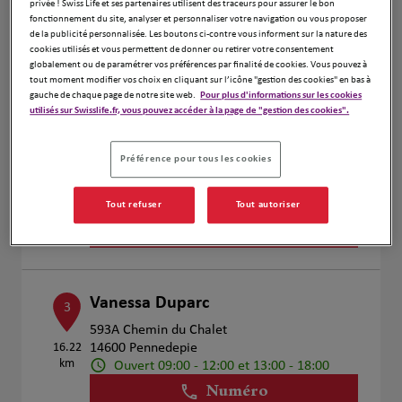
privée ! Swiss Life et ses partenaires utilisent des traceurs pour assurer le bon
fonctionnement du site, analyser et personnaliser votre navigation ou vous proposer
Voir plus
de la publicité personnalisée. Les boutons ci-contre vous informent sur la nature des
cookies utilisés et vous permettent de donner ou retirer votre consentement
globalement ou de paramétrer vos préférences par finalité de cookies. Vous pouvez à
tout moment modifier vos choix en cliquant sur l’icône "gestion des cookies" en bas à
gauche de chaque page de notre site web.
Pour plus d'informations sur les cookies
MARIA GANITO
2
utilisés sur Swisslife.fr, vous pouvez accéder à la page de "gestion des cookies".
154 rue Victor Hugo
8.31 km
76600 LE HAVRE
Préférence pour tous les cookies
Ouvert 09:00 - 12:00 et 13:00 - 18:00
Numéro
Tout refuser
Tout autoriser
Voir plus
Vanessa Duparc
3
593A Chemin du Chalet
16.22
14600 Pennedepie
km
Ouvert 09:00 - 12:00 et 13:00 - 18:00
Numéro