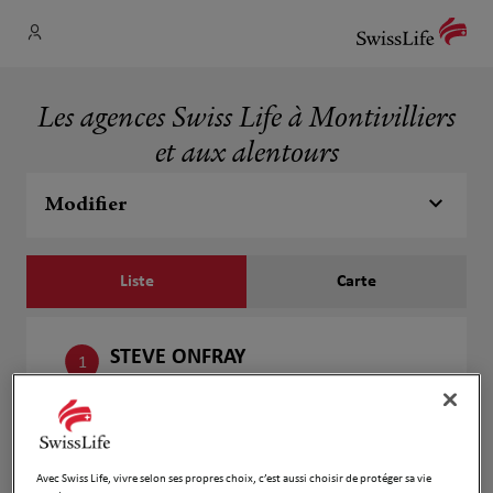
Les agences Swiss Life à Montivilliers
et aux alentours
Modifier
Liste
Carte
STEVE ONFRAY
1
37 Parvis saint michel
7.88 km
76600 Le Havre
Ouvert 09:30 - 12:30 et 14:00 - 18:00
Ouvert sur rdv 08:00 - 18:00
Avec Swiss Life, vivre selon ses propres choix, c’est aussi choisir de protéger sa vie
Numéro