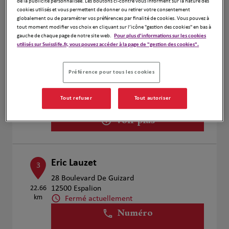
de la publicité personnalisée. Les boutons ci-contre vous informent sur la nature des
Voir plus
cookies utilisés et vous permettent de donner ou retirer votre consentement
globalement ou de paramétrer vos préférences par finalité de cookies. Vous pouvez à
tout moment modifier vos choix en cliquant sur l’icône "gestion des cookies" en bas à
gauche de chaque page de notre site web.
Pour plus d'informations sur les cookies
utilisés sur Swisslife.fr, vous pouvez accéder à la page de "gestion des cookies".
DAVID CAUMES
2
13 RUE DE LA MADELEINE
Préférence pour tous les cookies
4 km
12000 RODEZ
Fermé actuellement
Tout refuser
Tout autoriser
Numéro
Voir plus
Eric Lauzet
3
28 Boulevard De Guizard
22.66
12500 Espalion
km
Fermé actuellement
Numéro