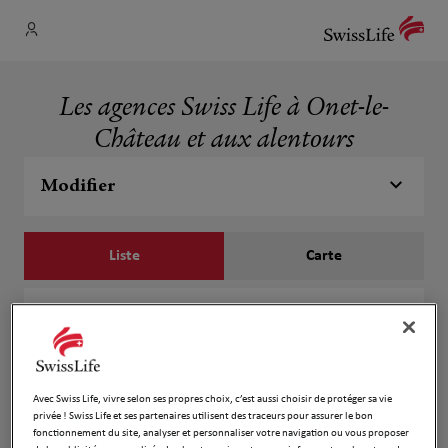
Les agences Swiss Life à Onet-le-
Château et aux alentours
Modifier
Liste
Carte
Gaël FOUQUET & JULLIAN Benoît
1
Parc Commercial St Marc
2.57 km
12850 Onet le Chateau
Fermé actuellement
Avec Swiss Life, vivre selon ses propres choix, c’est aussi choisir de protéger sa vie
privée ! Swiss Life et ses partenaires utilisent des traceurs pour assurer le bon
Numéro
fonctionnement du site, analyser et personnaliser votre navigation ou vous proposer