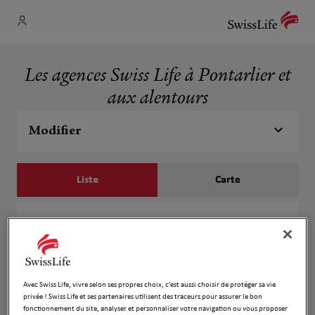
Les agences Swiss Life à Pontarlier et
aux alentours
Modifier
Liste
Carte
Norbert Amadry et Sophie Douriez
1
61 rue de Salins
2.93 km
25300 Pontarlier
Fermé actuellement
Avec Swiss Life, vivre selon ses propres choix, c’est aussi choisir de protéger sa vie
Numéro
privée ! Swiss Life et ses partenaires utilisent des traceurs pour assurer le bon
fonctionnement du site, analyser et personnaliser votre navigation ou vous proposer