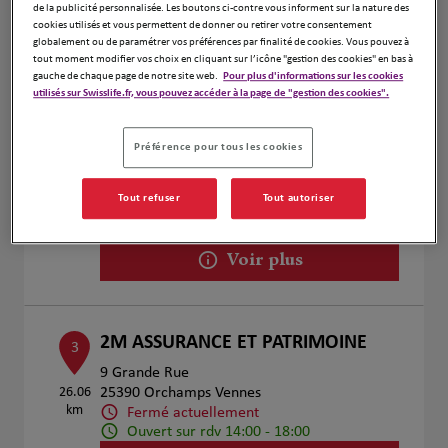
de la publicité personnalisée. Les boutons ci-contre vous informent sur la nature des
Voir plus
cookies utilisés et vous permettent de donner ou retirer votre consentement
globalement ou de paramétrer vos préférences par finalité de cookies. Vous pouvez à
tout moment modifier vos choix en cliquant sur l’icône "gestion des cookies" en bas à
gauche de chaque page de notre site web.
Pour plus d'informations sur les cookies
utilisés sur Swisslife.fr, vous pouvez accéder à la page de "gestion des cookies".
Frédéric CHATELAIN et Thomas
2
BLAVOT
25.75
Préférence pour tous les cookies
40 Grande Rue
km
25800 Valdahon
Fermé actuellement
Tout refuser
Tout autoriser
Numéro
Voir plus
2M ASSURANCE ET PATRIMOINE
3
9 Grande Rue
26.06
25390 Orchamps Vennes
km
Fermé actuellement
Ouvert sur rdv 14:00 - 18:00