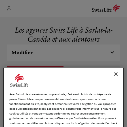
Les agences Swiss Life à Sarlat-la-
Canéda et aux alentours
Modifier
Liste
Carte
Jean Baptiste Truntzer
1
Avec Swiss Life, vivre selon ses propres choix, c’est aussi choisir de protéger sa vie
privée ! Swiss Life et ses partenaires utilisent des traceurs pour assurer le bon
5 Boulevard Nessmann
fonctionnement du site, analyser et personnaliser votre navigation ou vous proposer
2.14 km
24200 Sarlat La Caneda
de la publicité personnalisée. Les boutons ci-contre vous informent sur la nature des
Fermé actuellement
cookies utilisés et vous permettent de donner ou retirer votre consentement
globalement ou de paramétrer vos préférences par finalité de cookies. Vous pouvez à
Numéro
tout moment modifier vos choix en cliquant sur l’icône "gestion des cookies" en bas à