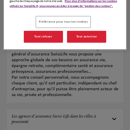
gauche de chaque page de notre site web.
Pour plus d'informations sur les cookies
Voir plus
utilisés sur Swisslife.fr, vous pouvez accéder à la page de "gestion des cookies".
Préférence pour tous les cookies
Vos agences d'assurances Swiss Life à
Tout refuser
Tout autoriser
Sarlat-la-Canéda
Près de chez vous à Sarlat-la-Canéda, votre agent
général d'assurance SwissLife vous propose une
approche globale de vos besoins en assurance vie,
épargne retraite, complémentaire santé et assurance
prévoyance, assurances professionnelles...
Par notre conseil personnalisé, nous accompagnons
chaque client, qu'il soit particulier, indépendant ou chef
d'entreprise, pour qu'il puisse être pleinement acteur de
sa vie, privée et professionnelle.
Les agences d'assurance Swiss Life dans les villes à
proximité