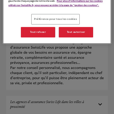
gauche de chaque page de notre site web.
Pour plus d'informations sur les cookies
Voir plus
utilisés sur Swisslife.fr, vous pouvez accéder à la page de "gestion des cookies".
Préférence pour tous les cookies
Vos agences d'assurances Swiss Life à
Tout refuser
Tout autoriser
Vendôme
Près de chez vous à Vendôme, votre agent général
d'assurance SwissLife vous propose une approche
globale de vos besoins en assurance vie, épargne
retraite, complémentaire santé et assurance
prévoyance, assurances professionnelles...
Par notre conseil personnalisé, nous accompagnons
chaque client, qu'il soit particulier, indépendant ou chef
d'entreprise, pour qu'il puisse être pleinement acteur de
sa vie, privée et professionnelle.
Les agences d'assurance Swiss Life dans les villes à
proximité