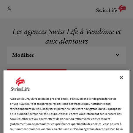
Les agences Swiss Life à Vendôme et
aux alentours
Modifier
Liste
Carte
DUBAYLE JULIEN
1
Avec Swiss Life, vivre selon ses propres choix, c’est aussi choisir de protéger sa vie
privée ! Swiss Life et ses partenaires utilisent des traceurs pour assurer le bon
6 IMPASSE JEAN JACQUES BOUCHET
fonctionnement du site, analyser et personnaliser votre navigation ou vous proposer
12.78
41310 ST AMAND LONGPRE
de la publicité personnalisée. Les boutons ci-contre vous informent sur la nature des
km
Fermé aujourd'hui
cookies utilisés et vous permettent de donner ou retirer votre consentement
globalement ou de paramétrer vos préférences par finalité de cookies. Vous pouvez à
Numéro
tout moment modifier vos choix en cliquant sur l’icône "gestion des cookies" en bas à