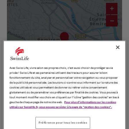
+
−
Avec Swiss Life, vivre selon ses propres choix, c’est aussi choisir de protéger sa vie
privée ! Swiss Life et ses partenaires utilisent des traceurs pour assurer le bon
fonctionnement du site, analyser et personnaliser votre navigation ou vous proposer
Naviguer
Itinéraire
de la publicité personnalisée. Les boutons ci-contre vous informent sur la nature des
cookies utilisés et vous permettent de donner ou retirer votre consentement
Leaflet
| Map ©2026
HERE
globalement ou de paramétrer vos préférences par finalité de cookies. Vous pouvez à
tout moment modifier vos choix en cliquant sur l’icône "gestion des cookies" en bas à
gauche de chaque page de notre site web.
Pour plus d'informations sur les cookies
utilisés sur Swisslife.fr, vous pouvez accéder à la page de "gestion des cookies".
Préférence pour tous les cookies