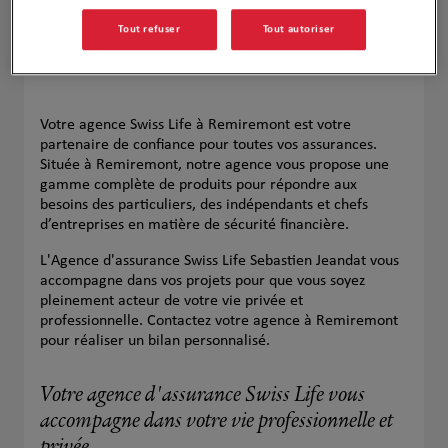
Tout refuser
Tout autoriser
Votre agence Swiss Life à Remiremont est votre
partenaire de confiance pour toutes vos assurances.
Située à Remiremont, notre agence vous propose une
gamme complète de produits pour répondre aux
besoins des particuliers, des indépendants et chefs
d’entreprises en matière de sécurité financière.
L'Agence d'assurance Swiss Life Sebastien Jeandat vous
accompagne dans vos projets pour que vous soyez
pleinement acteur de votre vie privée et
professionnelle. Contactez votre agence à Remiremont
pour réaliser un bilan personnalisé.
Votre agence d'assurance Swiss Life vous
accompagne dans votre vie professionnelle et