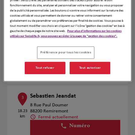
privée ! Swiss Life et ses partenaires utilisent des traceurs pour assurer le bon
Voir plus
fonctionnement du site, analyser et personnaliser votre navigation ou vous proposer
de la publicité personnalisée. Les boutons ci-contre vous informent sur la nature des
cookies utilisés et vous permettent de donner ou retirer votre consentement
globalement ou de paramétrer vos préférences par finalité de cookies. Vous pouvez à
tout moment modifier vos choix en cliquant sur l’icône "gestion des cookies" en bas à
Sebastien Jeandat
2
gauche de chaque page de notre site web.
Pour plus d'informations sur les cookies
utilisés sur Swisslife.fr, vous pouvez accéder à la page de "gestion des cookies".
19 Rue Léopold
18.04
88600 Bruyères
km
Fermé actuellement
Préférence pour tous les cookies
Numéro
Tout refuser
Tout autoriser
Voir plus
Sebastien Jeandat
3
8 Rue Paul Doumer
18.23
88200 Remiremont
km
Fermé actuellement
Numéro