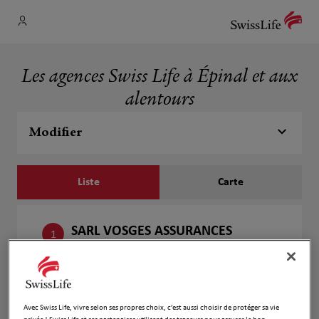
Les agences Swiss Life à Épinal et aux
alentours
Modifier
Liste
Carte
SARL VOSGES ASSURANCES
1
1 Rue du souvenir
5.1 km
88190 GOLBEY
Fermé actuellement
Numéro
Avec Swiss Life, vivre selon ses propres choix, c’est aussi choisir de protéger sa vie