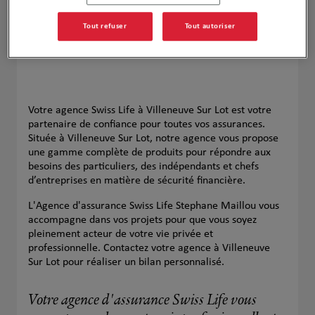
Tout refuser
Tout autoriser
Votre agence Swiss Life à Villeneuve Sur Lot est votre
partenaire de confiance pour toutes vos assurances.
Située à Villeneuve Sur Lot, notre agence vous propose
une gamme complète de produits pour répondre aux
besoins des particuliers, des indépendants et chefs
d’entreprises en matière de sécurité financière.
L'Agence d'assurance Swiss Life Stephane Maillou vous
accompagne dans vos projets pour que vous soyez
pleinement acteur de votre vie privée et
professionnelle. Contactez votre agence à Villeneuve
Sur Lot pour réaliser un bilan personnalisé.
Votre agence d'assurance Swiss Life vous