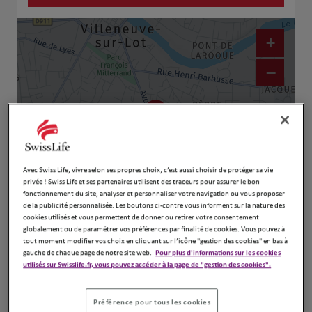
+
−
Avec Swiss Life, vivre selon ses propres choix, c’est aussi choisir de protéger sa vie
privée ! Swiss Life et ses partenaires utilisent des traceurs pour assurer le bon
fonctionnement du site, analyser et personnaliser votre navigation ou vous proposer
de la publicité personnalisée. Les boutons ci-contre vous informent sur la nature des
cookies utilisés et vous permettent de donner ou retirer votre consentement
Naviguer
Itinéraire
globalement ou de paramétrer vos préférences par finalité de cookies. Vous pouvez à
Leaflet
| Map ©2026
HERE
tout moment modifier vos choix en cliquant sur l’icône "gestion des cookies" en bas à
gauche de chaque page de notre site web.
Pour plus d'informations sur les cookies
utilisés sur Swisslife.fr, vous pouvez accéder à la page de "gestion des cookies".
Préférence pour tous les cookies