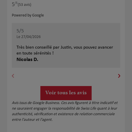
/5
5
Note de 5 sur 5
(53 avis)
Powered by Google
5
/5
5
/
Note de 5 sur 5
Le 27/04/2026
Le 
Très bien conseillé par Justin, vous pouvez avancer
Je 
en toute sérénités !
par
Nicolas D.
des
Sar
d'é
pro
gen
rec
Voir tous les avis
Avis issus de Google Business. Ces avis figurent à titre indicatif et
ne sauraient engager la responsabilité de Swiss Life quant à leur
authenticité, vérification et existence de relation commerciale
entre l'auteur et l'agent.