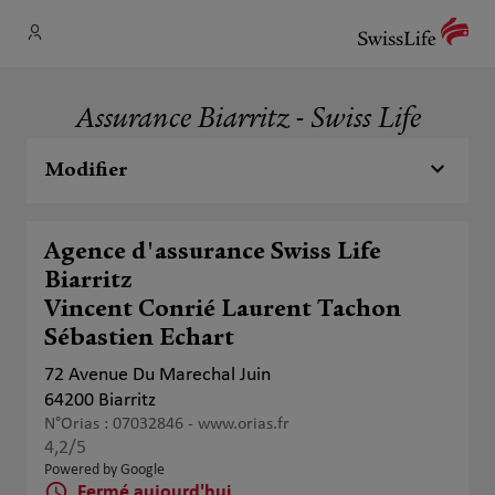
Assurance Biarritz - Swiss Life
Modifier
Agence d'assurance Swiss Life
Biarritz
Vincent Conrié Laurent Tachon
Sébastien Echart
72 Avenue Du Marechal Juin
64200 Biarritz
N°Orias : 07032846 -
www.orias.fr
4,2
/5
Note de 4.2 sur 5
Powered by Google
Fermé aujourd'hui