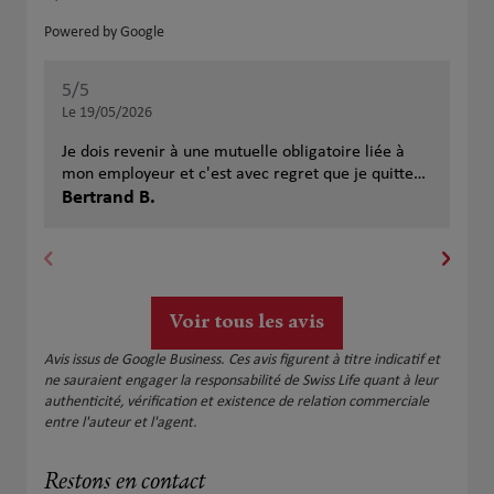
Powered by Google
5
/5
5
/
Note de 5 sur 5
Le 19/05/2026
Le 
Je dois revenir à une mutuelle obligatoire liée à
mon employeur et c'est avec regret que je quitte
swisslife Biarritz. J'ai pu apprécier un accueil
Bertrand B.
tho
personnalisé, de la réactivité, de l'humanité, des
remboursements rapides... choses que je vais bien
regretter avec mon ex-nouvelle mutuelle
obligatoire, la MGEN pour ne pas la citer ...
Voir tous les avis
Avis issus de Google Business. Ces avis figurent à titre indicatif et
ne sauraient engager la responsabilité de Swiss Life quant à leur
authenticité, vérification et existence de relation commerciale
entre l'auteur et l'agent.
Restons en contact