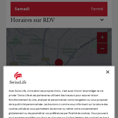
Samedi
Fermé
Horaires sur RDV
+
−
Avec Swiss Life, vivre selon ses propres choix, c’est aussi choisir de protéger sa vie
privée ! Swiss Life et ses partenaires utilisent des traceurs pour assurer le bon
fonctionnement du site, analyser et personnaliser votre navigation ou vous proposer
Naviguer
Itinéraire
de la publicité personnalisée. Les boutons ci-contre vous informent sur la nature des
cookies utilisés et vous permettent de donner ou retirer votre consentement
Leaflet
| Map ©2026
HERE
globalement ou de paramétrer vos préférences par finalité de cookies. Vous pouvez à
tout moment modifier vos choix en cliquant sur l’icône "gestion des cookies" en bas à