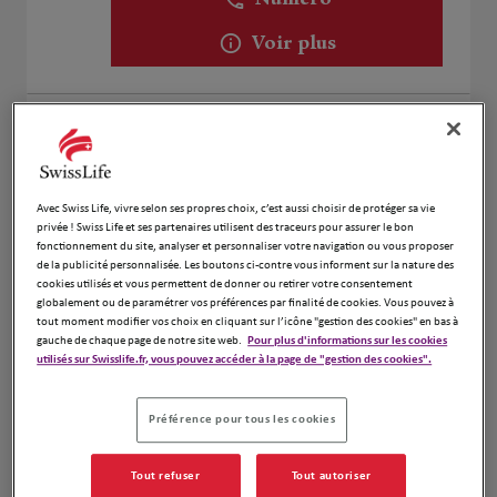
Numéro
Voir plus
Stéphane SORHOUET
2
64990 Saint Pierre d'Irube
Fermé actuellement
1.48 km
Avec Swiss Life, vivre selon ses propres choix, c’est aussi choisir de protéger sa vie
Numéro
privée ! Swiss Life et ses partenaires utilisent des traceurs pour assurer le bon
fonctionnement du site, analyser et personnaliser votre navigation ou vous proposer
Voir plus
de la publicité personnalisée. Les boutons ci-contre vous informent sur la nature des
cookies utilisés et vous permettent de donner ou retirer votre consentement
globalement ou de paramétrer vos préférences par finalité de cookies. Vous pouvez à
tout moment modifier vos choix en cliquant sur l’icône "gestion des cookies" en bas à
gauche de chaque page de notre site web.
Pour plus d'informations sur les cookies
Vertu Gestion Privée
utilisés sur Swisslife.fr, vous pouvez accéder à la page de "gestion des cookies".
3
4 Allée de Tauzin
2.62 km
64100 Bayonne
Préférence pour tous les cookies
Fermé aujourd'hui
Numéro
Tout refuser
Tout autoriser