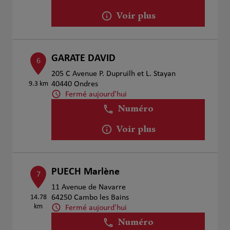
Voir plus
GARATE DAVID
6
205 C Avenue P. Dupruilh et L. Stayan
9.3 km
40440 Ondres
Fermé aujourd'hui
Numéro
Voir plus
PUECH Marlène
7
11 Avenue de Navarre
14.78
64250 Cambo les Bains
km
Fermé aujourd'hui
Numéro