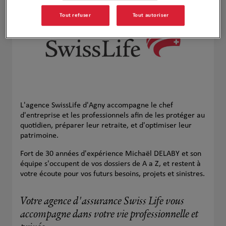
Tout refuser
Tout autoriser
L'agence SwissLife d'Agny accompagne le chef
d'entreprise et les professionnels afin de les protéger au
quotidien, préparer leur retraite, et d'optimiser leur
patrimoine.
Fort de 30 années d'expérience Michaël DELABY et son
équipe s'occupent de vos dossiers de A a Z, et restent à
votre écoute pour vos futurs besoins, projets et sinistres.
Votre agence d'assurance Swiss Life vous
accompagne dans votre vie professionnelle et