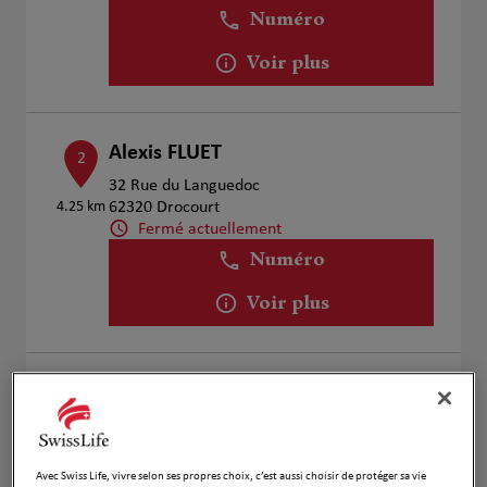
Numéro
Voir plus
Alexis FLUET
2
32 Rue du Languedoc
4.25 km
62320 Drocourt
Fermé actuellement
Numéro
Voir plus
Arnaud Lesaffre & Jonathan
3
Boïanelli
7.3 km
2 Rue Jean Jaurès
59950 Auby
Avec Swiss Life, vivre selon ses propres choix, c’est aussi choisir de protéger sa vie