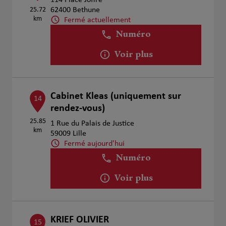
114 Place Joffre
25.72
62400 Bethune
km
Fermé actuellement
Numéro
Voir plus
Cabinet Kleas (uniquement sur
14
rendez-vous)
25.85
1 Rue du Palais de Justice
km
59009 Lille
Fermé aujourd'hui
Numéro
Voir plus
KRIEF OLIVIER
15