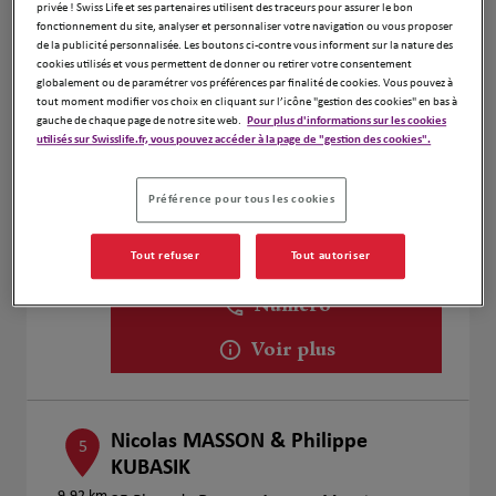
Fermé actuellement
privée ! Swiss Life et ses partenaires utilisent des traceurs pour assurer le bon
fonctionnement du site, analyser et personnaliser votre navigation ou vous proposer
Numéro
de la publicité personnalisée. Les boutons ci-contre vous informent sur la nature des
cookies utilisés et vous permettent de donner ou retirer votre consentement
Voir plus
globalement ou de paramétrer vos préférences par finalité de cookies. Vous pouvez à
tout moment modifier vos choix en cliquant sur l’icône "gestion des cookies" en bas à
gauche de chaque page de notre site web.
Pour plus d'informations sur les cookies
utilisés sur Swisslife.fr, vous pouvez accéder à la page de "gestion des cookies".
BOIDIN H. & REMAUX V.
4
Préférence pour tous les cookies
52 Boulevard Émile Basly
9.45 km
62300 Lens
Fermé actuellement
Tout refuser
Tout autoriser
Ouvert sur rdv 08:00 - 18:00
Numéro
Voir plus
Nicolas MASSON & Philippe
5
KUBASIK