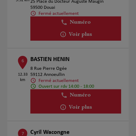
9.92 km
25 Place du Docteur Auguste Maugin
59500 Douai
Fermé actuellement
Numéro
Voir plus
BASTIEN HENIN
6
8 Rue Pierre Ogée
12.33
59112 Annoeullin
km
Fermé actuellement
Ouvert sur rdv 14:00 - 18:00
Numéro
Voir plus
Cyril Wacongne
7