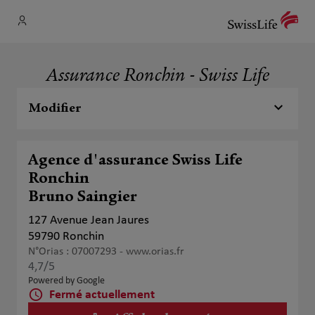
Assurance Ronchin - Swiss Life
Modifier
Agence d'assurance Swiss Life
Ronchin
Bruno Saingier
127 Avenue Jean Jaures
59790 Ronchin
N°Orias : 07007293 -
www.orias.fr
4,7
/5
Note de 4.7 sur 5
Powered by Google
Fermé actuellement