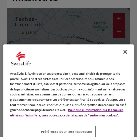
+
−
Avec Swiss Life, vivre selon ses propres choix, c’est aussi choisir de protéger sa vie
privée ! Swiss Life et ses partenaires utilisent des traceurs pour assurer le bon
fonctionnement du site, analyser et personnaliser votre navigation ou vous proposer
de la publicité personnalisée. Les boutons ci-contre vous informent sur la nature des
cookies utilisés et vous permettent de donner ou retirer votre consentement
Naviguer
Itinéraire
globalement ou de paramétrer vos préférences par finalité de cookies. Vous pouvez à
tout moment modifier vos choix en cliquant sur l’icône "gestion des cookies" en bas à
Leaflet
| Map ©2026
HERE
gauche de chaque page de notre site web.
Pour plus d'informations sur les cookies
utilisés sur Swisslife.fr, vous pouvez accéder à la page de "gestion des cookies".
Préférence pour tous les cookies