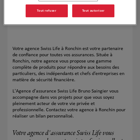
Tout refuser
Tout autoriser
Votre agence Swiss Life à Ronchin est votre partenaire
de confiance pour toutes vos assurances. Située à
Ronchin, notre agence vous propose une gamme
complète de produits pour répondre aux besoins des
particuliers, des indépendants et chefs d’entreprises en
matière de sécurité financière.
L'Agence d'assurance Swiss Life Bruno Saingier vous
accompagne dans vos projets pour que vous soyez
pleinement acteur de votre vie privée et
professionnelle. Contactez votre agence à Ronchin pour
réaliser un bilan personnalisé.
Votre agence d'assurance Swiss Life vous