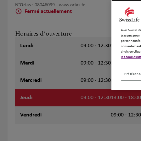
N°Orias : 08046099 -
www.orias.fr
Fermé actuellement
Avec Swiss Life
Horaires d'ouverture
traceurs pour 
personnalisée.
Lundi
09:00 - 12:30
13:00 - 18:00
consentement 
choix en cliqu
les cookies ut
Mardi
09:00 - 12:30
13:00 - 18:00
Préférence
Mercredi
09:00 - 12:30
13:00 - 18:00
Jeudi
09:00 - 12:30
13:00 - 18:00
Vendredi
09:00 - 12:30