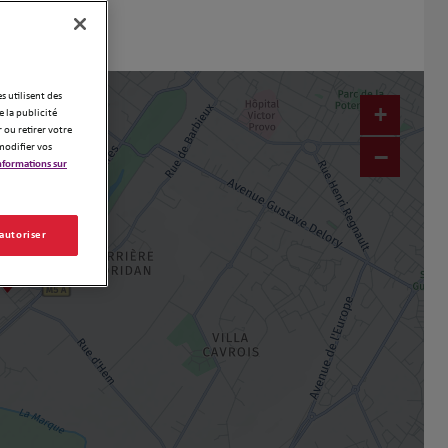
es utilisent des
+
 la publicité
 ou retirer votre
modifier vos
−
nformations sur
 autoriser