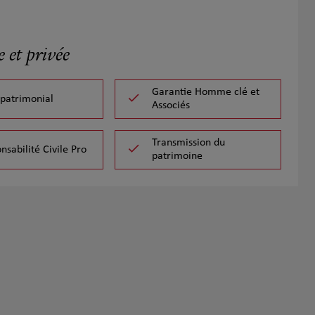
 et privée
Garantie Homme clé et
 patrimonial
Associés
Transmission du
nsabilité Civile Pro
patrimoine