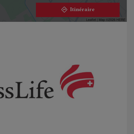
Itinéraire
Leaflet
| Map ©2026
HERE