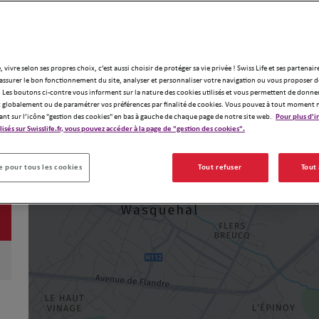
, vivre selon ses propres choix, c’est aussi choisir de protéger sa vie privée ! Swiss Life et ses partenair
assurer le bon fonctionnement du site, analyser et personnaliser votre navigation ou vous proposer de
 Les boutons ci-contre vous informent sur la nature des cookies utilisés et vous permettent de donner
globalement ou de paramétrer vos préférences par finalité de cookies. Vous pouvez à tout moment 
ant sur l’icône "gestion des cookies" en bas à gauche de chaque page de notre site web.
Pour plus d'i
ilisés sur Swisslife.fr, vous pouvez accéder à la page de "gestion des cookies".
 pour tous les cookies
Tout refuser
Tout