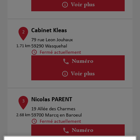
Voir plus
Cabinet Kleas
2
79 rue Leon Jouhaux
1.71 km
59290 Wasquehal
Fermé actuellement
Numéro
Voir plus
Nicolas PARENT
3
19 Allée des Charmes
2.68 km
59700 Marcq en Baroeul
Fermé actuellement
Numéro