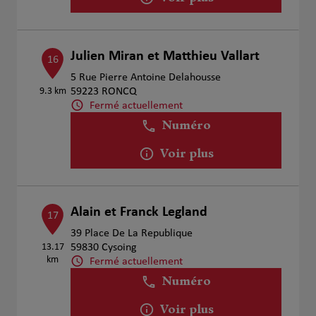
Julien Miran et Matthieu Vallart
16
5 Rue Pierre Antoine Delahousse
9.3 km
59223 RONCQ
Fermé actuellement
Numéro
Voir plus
Alain et Franck Legland
17
39 Place De La Republique
13.17
59830 Cysoing
km
Fermé actuellement
Numéro
Voir plus