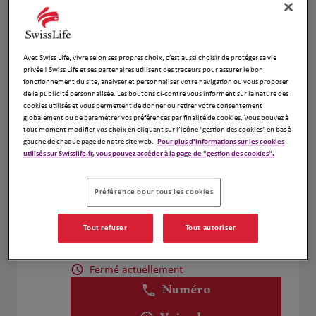
Voir plus
Avec Swiss Life, vivre selon ses propres choix, c’est aussi choisir de protéger sa vie
JOMBART JEROME
4
privée ! Swiss Life et ses partenaires utilisent des traceurs pour assurer le bon
fonctionnement du site, analyser et personnaliser votre navigation ou vous proposer
5 ALLEE DES TULIPES
de la publicité personnalisée. Les boutons ci-contre vous informent sur la nature des
2.87 km
59700 MARCQ EN BAROEUL
cookies utilisés et vous permettent de donner ou retirer votre consentement
Fermé actuellement
globalement ou de paramétrer vos préférences par finalité de cookies. Vous pouvez à
tout moment modifier vos choix en cliquant sur l’icône "gestion des cookies" en bas à
Numéro
gauche de chaque page de notre site web.
Pour plus d'informations sur les cookies
utilisés sur Swisslife.fr, vous pouvez accéder à la page de "gestion des cookies".
Voir plus
Préférence pour tous les cookies
FLIPO Frédéric
5
Tout refuser
Tout autoriser
160 rue de Lille
3.12 km
59420 MOUVAUX
Fermé actuellement
Numéro