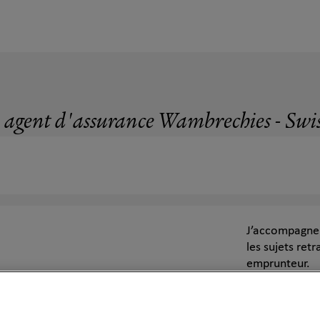
 agent d'assurance Wambrechies - Swis
J’accompagne l
les sujets ret
emprunteur.
Mon objectif 
situation pers
famille, votre