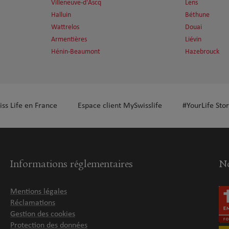
Villeneuve-d'Ascq
Lens
Halluin
Béthune
Wattrelos
Douai
Armentières
Liévin
Hénin-Beaumont
Hazebrouck
iss Life en France
Espace client MySwisslife
#YourLife Stor
Informations réglementaires
No
Mentions légales
Réclamations
Gestion des cookies
Protection des données