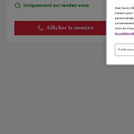
Uniquement sur rendez-vous
Avec Swiss Life
traceurs pour 
personnalisée.
consentement 
Afficher le numéro
choix en cliqu
les cookies ut
Préférence