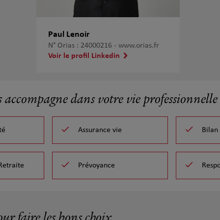
Paul Lenoir
N° Orias : 24000216 -
www.orias.fr
Voir le profil Linkedin
s accompagne dans votre vie professionnelle 
té
Assurance vie
Bilan
Retraite
Prévoyance
Respo
our faire les bons choix