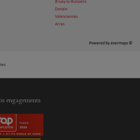
Bruay-la-Buissière
Denain
Valenciennes
Arras
Powered by
evermaps ©
ies
s engagements