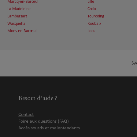
Marcq-en-Barœul
Lille
La Madeleine
Croix
Lambersart
Tourcoing
Wasquehal
Roubaix
Mons-en-Barœul
Loos
Sw
Besoin d'aide ?
Contact
Foire aux questions (FAQ)
Accès sourds et malentendants