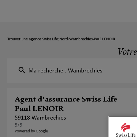
Trouver une agence Swiss Life
Nord
Wambrechies
Paul LENOIR
Votre
Ma recherche :
Wambrechies
Agent d'assurance Swiss Life
Paul LENOIR
59118 Wambrechies
5
/5
Note de 5 sur 5
Powered by Google