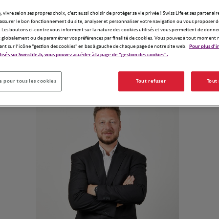
Spécialisé dan
, vivre selon ses propres choix, c’est aussi choisir de protéger sa vie privée ! Swiss Life et ses partenair
également sur 
assurer le bon fonctionnement du site, analyser et personnaliser votre navigation ou vous proposer de
stratégies pat
 Les boutons ci-contre vous informent sur la nature des cookies utilisés et vous permettent de donner
globalement ou de paramétrer vos préférences par finalité de cookies. Vous pouvez à tout moment 
Un accompagn
Demander un devis
ant sur l’icône "gestion des cookies" en bas à gauche de chaque page de notre site web.
Pour plus d'i
ilisés sur Swisslife.fr, vous pouvez accéder à la page de "gestion des cookies".
Notre équipe
 pour tous les cookies
Tout refuser
Tout