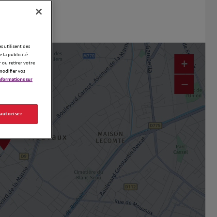
es utilisent des
 la publicité
+
 ou retirer votre
modifier vos
nformations sur
−
 autoriser