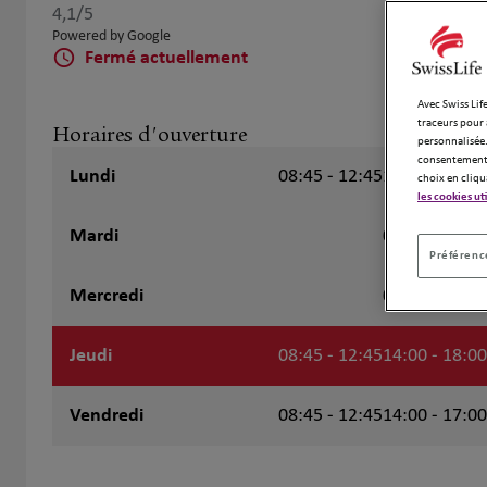
4,1
/5
Note de 4.1 sur 5
Powered by Google
Fermé actuellement
Avec Swiss Life
traceurs pour 
Horaires d'ouverture
personnalisée.
consentement 
Lundi
08:45 - 12:45
14:00 - 18:00
choix en cliqu
les cookies ut
Mardi
08:45 - 12:45
Préférence
Mercredi
08:45 - 12:45
Jeudi
08:45 - 12:45
14:00 - 18:00
Vendredi
08:45 - 12:45
14:00 - 17:00