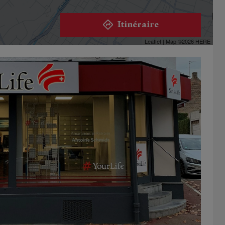
Itinéraire
Leaflet
| Map ©2026
HERE