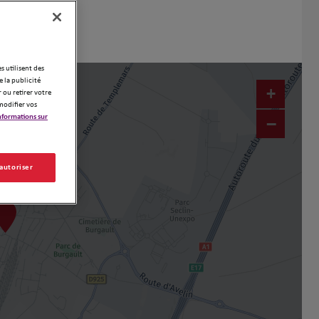
es utilisent des
 la publicité
+
 ou retirer votre
modifier vos
nformations sur
−
 autoriser