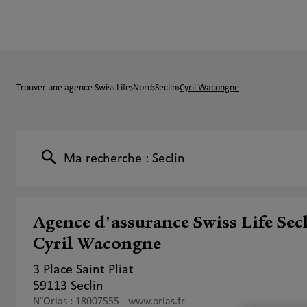
Trouver une agence Swiss Life
Nord
Seclin
Cyril Wacongne
Ma recherche :
Seclin
Agence d'assurance Swiss Life Sec
Cyril Wacongne
3 Place Saint Pliat
59113 Seclin
N°Orias : 18007555 -
www.orias.fr