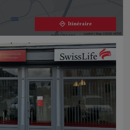
Itinéraire
Leaflet
| Map ©2026
HERE