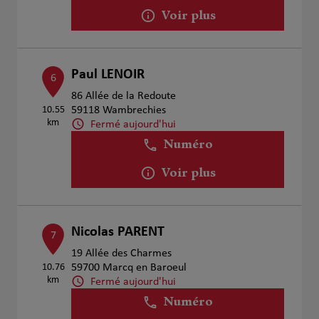
Voir plus
Paul LENOIR
6
86 Allée de la Redoute
10.55
59118 Wambrechies
km
Fermé aujourd'hui
Numéro
Voir plus
Nicolas PARENT
7
19 Allée des Charmes
10.76
59700 Marcq en Baroeul
km
Fermé aujourd'hui
Numéro