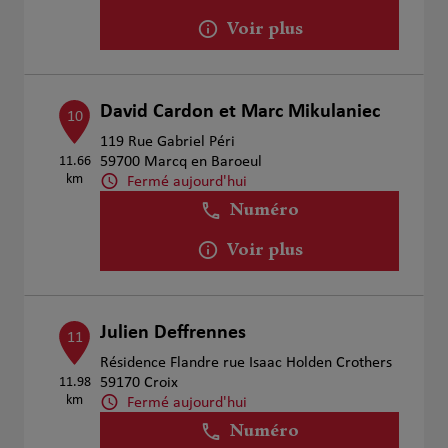
Voir plus
David Cardon et Marc Mikulaniec
10
119 Rue Gabriel Péri
11.66
59700 Marcq en Baroeul
km
Fermé aujourd'hui
Numéro
Voir plus
Julien Deffrennes
11
Résidence Flandre rue Isaac Holden Crothers
11.98
59170 Croix
km
Fermé aujourd'hui
Numéro