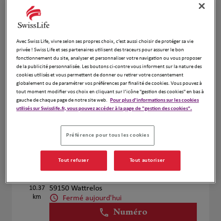
Voir plus
Avec Swiss Life, vivre selon ses propres choix, c’est aussi choisir de protéger sa vie
privée ! Swiss Life et ses partenaires utilisent des traceurs pour assurer le bon
Julien Miran et Matthieu Vallart
4
fonctionnement du site, analyser et personnaliser votre navigation ou vous proposer
de la publicité personnalisée. Les boutons ci-contre vous informent sur la nature des
114 RUE GAMBETTA
cookies utilisés et vous permettent de donner ou retirer votre consentement
8.62 km
59560 COMINES
globalement ou de paramétrer vos préférences par finalité de cookies. Vous pouvez à
Fermé aujourd'hui
tout moment modifier vos choix en cliquant sur l’icône "gestion des cookies" en bas à
gauche de chaque page de notre site web.
Pour plus d'informations sur les cookies
Numéro
utilisés sur Swisslife.fr, vous pouvez accéder à la page de "gestion des cookies".
Voir plus
Préférence pour tous les cookies
Tout refuser
Tout autoriser
Cabinet Kleas
5
290 Rue Carnot
10.37
59150 Wattrelos
km
Fermé aujourd'hui
Numéro