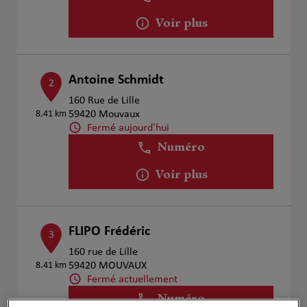
Voir plus
Antoine Schmidt
2
160 Rue de Lille
8.41 km
59420 Mouvaux
Fermé aujourd'hui
Numéro
Voir plus
FLIPO Frédéric
3
160 rue de Lille
8.41 km
59420 MOUVAUX
Fermé actuellement
Numéro