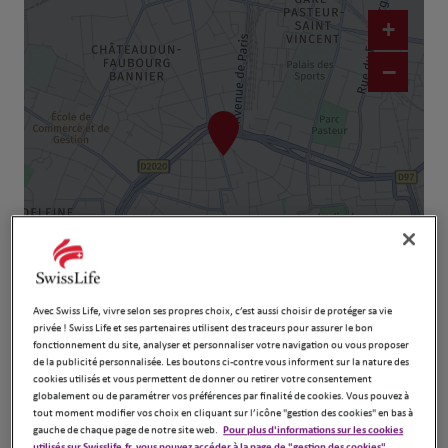
+
−
Naviguer
Itinéraire
Avec Swiss Life, vivre selon ses propres choix, c’est aussi choisir de protéger sa vie
Leaflet
| Map ©2026
HERE
privée ! Swiss Life et ses partenaires utilisent des traceurs pour assurer le bon
fonctionnement du site, analyser et personnaliser votre navigation ou vous proposer
de la publicité personnalisée. Les boutons ci-contre vous informent sur la nature des
cookies utilisés et vous permettent de donner ou retirer votre consentement
globalement ou de paramétrer vos préférences par finalité de cookies. Vous pouvez à
tout moment modifier vos choix en cliquant sur l’icône "gestion des cookies" en bas à
gauche de chaque page de notre site web.
Pour plus d'informations sur les cookies
utilisés sur Swisslife.fr, vous pouvez accéder à la page de "gestion des cookies".