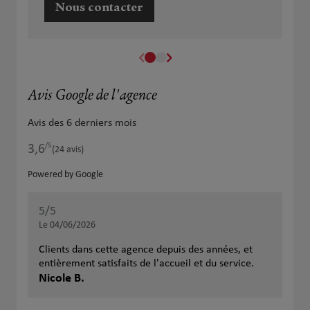
Nous contacter
Avis Google de l'agence
Avis des 6 derniers mois
/5
3,6
Note de 3.6 sur 5
(24 avis)
Powered by Google
5
/5
5
/
Note de 5 sur 5
Le 04/06/2026
Le 
Clients dans cette agence depuis des années, et
Un 
entièrement satisfaits de l'accueil et du service.
att
Nicole B.
San