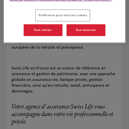
Préférence pour tous les cookies
Tout refuser
Tout autoriser
Présent en France depuis 1898, Swiss Life est un
groupe
d’origine suisse parmi les leaders sur le marché
européen de la retraite et prévoyance.
Swiss Life en France est un acteur de référence en
assurance et gestion de patrimoine, avec une approche
globale en assurance vie, banque privée, gestion
financière, ainsi qu’en retraite, santé, prévoyance et
dommages.
Votre agence d'assurance Swiss Life vous
accompagne dans votre vie professionnelle et
privée