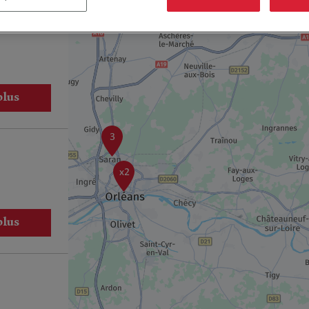
plus
3
x2
plus