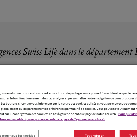
gences Swiss Life dans le département 
, vivre selon ses propres choix, c’est aussi choisir de protéger sa vie privée ! Swiss Life et ses partenair
assurer le bon fonctionnement du site, analyser et personnaliser votre navigation ou vous proposer de
 Les boutons ci-contre vous informent sur la nature des cookies utilisés et vous permettent de donner
globalement ou de paramétrer vos préférences par finalité de cookies. Vous pouvez à tout moment 
ant sur l’icône "gestion des cookies" en bas à gauche de chaque page de notre site web.
Pour plus d'i
ilisés sur Swisslife.fr, vous pouvez accéder à la page de "gestion des cookies".
gences Swiss Life dans le département Lo
 pour tous les cookies
Tout refuser
Tout