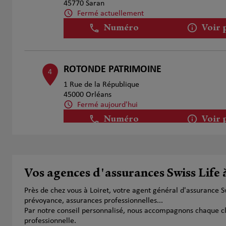
45770 Saran
Fermé actuellement
Numéro
Voir 
ROTONDE PATRIMOINE
4
1 Rue de la République
45000 Orléans
Fermé aujourd'hui
Numéro
Voir 
Wilfried Sauvage
5
Vos agences d'assurances Swiss Life 
4 Rue Albert Marchand
45500 Gien
Près de chez vous à Loiret, votre agent général d'assurance 
Fermé aujourd'hui
prévoyance, assurances professionnelles...
Numéro
Voir 
Par notre conseil personnalisé, nous accompagnons chaque clien
professionnelle.