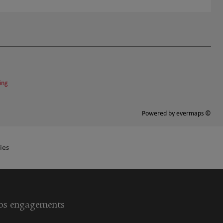
ing
Powered by
evermaps ©
ies
s engagements