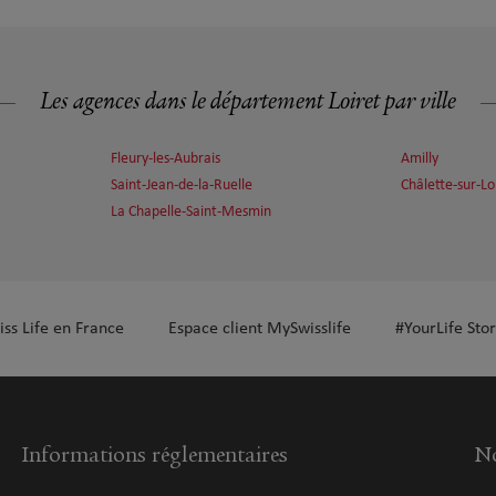
Les agences dans le département Loiret par ville
Fleury-les-Aubrais
Amilly
Saint-Jean-de-la-Ruelle
Châlette-sur-Lo
La Chapelle-Saint-Mesmin
iss Life en France
Espace client MySwisslife
#YourLife Stor
Informations réglementaires
No