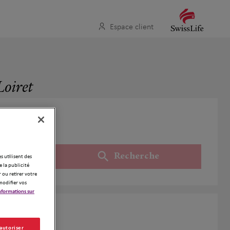
Espace client
Loiret
Recherche
es utilisent des
Utiliser ma position
 la publicité
 ou retirer votre
modifier vos
nformations sur
iret
 autoriser