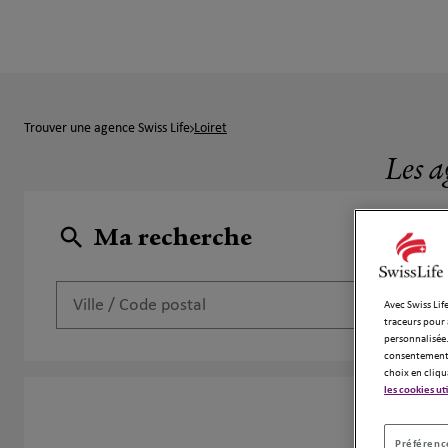
Trouver une agence Swiss Life
Loiret
Les a
Ma recherche
Avec Swiss Life
traceurs pour 
personnalisée.
consentement 
choix en cliqu
les cookies ut
5 a
Préférence