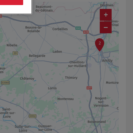
+
−
2