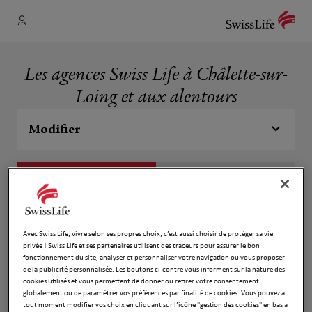
Les agences Swiss Life à Châlette-sur-
Loing et aux alentours
Modifier
Liste
Carte
Fabrice Dumont
1
Avec Swiss Life, vivre selon ses propres choix, c’est aussi choisir de protéger sa vie
privée ! Swiss Life et ses partenaires utilisent des traceurs pour assurer le bon
10 Quai Du Patis
fonctionnement du site, analyser et personnaliser votre navigation ou vous proposer
2.45 km
45200 Montargis
de la publicité personnalisée. Les boutons ci-contre vous informent sur la nature des
Fermé aujourd'hui
cookies utilisés et vous permettent de donner ou retirer votre consentement
Ouvert sur rdv 09:00 - 12:00
globalement ou de paramétrer vos préférences par finalité de cookies. Vous pouvez à
tout moment modifier vos choix en cliquant sur l’icône "gestion des cookies" en bas à
Numéro