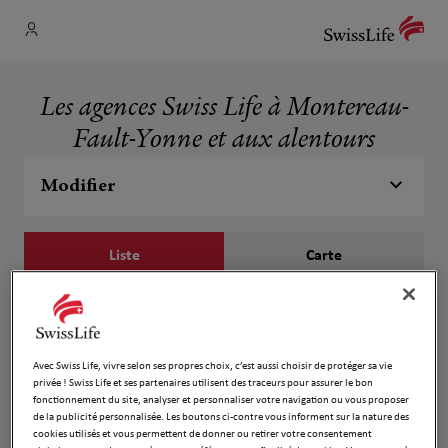
Les agences Swiss Life à Montereau-
Fault-Yonne et aux alentours
Modifier
Liste
Carte
Christian Coulon
1
38 Rue de la Cloche
Avec Swiss Life, vivre selon ses propres choix, c’est aussi choisir de protéger sa vie
19.46
77300 Fontainebleau
privée ! Swiss Life et ses partenaires utilisent des traceurs pour assurer le bon
km
Ouvert 08:00 - 18:00
fonctionnement du site, analyser et personnaliser votre navigation ou vous proposer
de la publicité personnalisée. Les boutons ci-contre vous informent sur la nature des
Numéro
cookies utilisés et vous permettent de donner ou retirer votre consentement