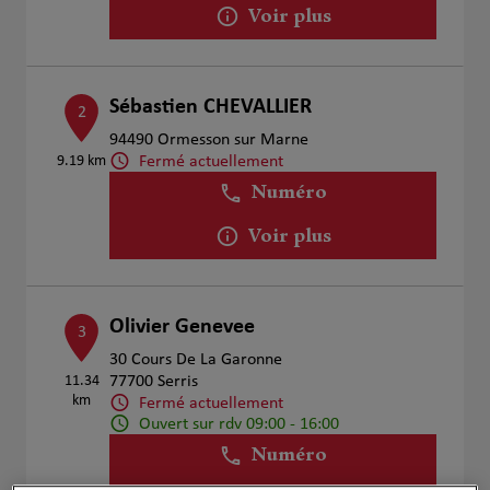
Voir plus
Sébastien CHEVALLIER
2
94490 Ormesson sur Marne
Fermé actuellement
9.19 km
Numéro
Voir plus
Olivier Genevee
3
30 Cours De La Garonne
11.34
77700 Serris
km
Fermé actuellement
Ouvert sur rdv 09:00 - 16:00
Numéro