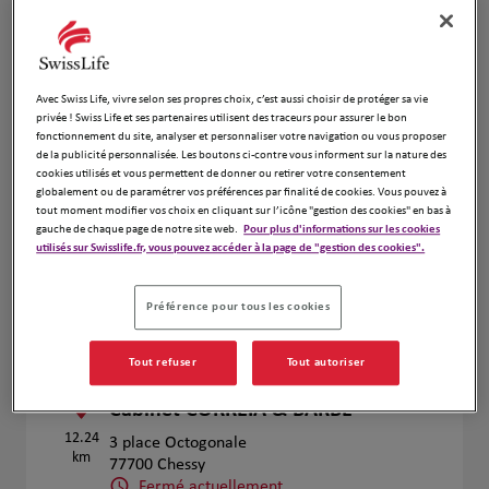
Voir plus
Prendre RDV
Avec Swiss Life, vivre selon ses propres choix, c’est aussi choisir de protéger sa vie
privée ! Swiss Life et ses partenaires utilisent des traceurs pour assurer le bon
fonctionnement du site, analyser et personnaliser votre navigation ou vous proposer
Christian Coulon
4
de la publicité personnalisée. Les boutons ci-contre vous informent sur la nature des
cookies utilisés et vous permettent de donner ou retirer votre consentement
9 Rue Du Marche
globalement ou de paramétrer vos préférences par finalité de cookies. Vous pouvez à
11.77
77170 Brie Comte Robert
tout moment modifier vos choix en cliquant sur l’icône "gestion des cookies" en bas à
km
Fermé actuellement
gauche de chaque page de notre site web.
Pour plus d'informations sur les cookies
utilisés sur Swisslife.fr, vous pouvez accéder à la page de "gestion des cookies".
Numéro
Voir plus
Préférence pour tous les cookies
Tout refuser
Tout autoriser
Assurances SwissLife Chessy -
5
Cabinet CORREIA & BARBE
12.24
3 place Octogonale
km
77700 Chessy
Fermé actuellement